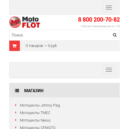
Toggle
navigation
8 800 200-70-82
г. Москва, Кировоградская ул., 11Б
0 товаров — 0 руб.
Toggle
navigation
МАГАЗИН
Мотоциклы Johnny Pag
Мотоциклы TMEC
Мотоциклы Nexus
Мотоциклы CFMOTO