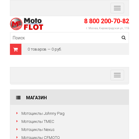
Toggle
navigation
8 800 200-70-82
г. Москва, Кировоградская ул., 11Б
0 товаров — 0 руб.
Toggle
navigation
МАГАЗИН
Мотоциклы Johnny Pag
Мотоциклы TMEC
Мотоциклы Nexus
Мотоциклы CFMOTO