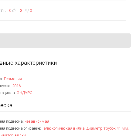
7 г.
0
0
0
вные характеристики
а:
Германия
пуска:
2016
отоцикла:
ЭНДУРО
еска
няя подвеска:
независимая
яя подвеска описание:
Телескопическая вилка, диаметр трубок 41 мм,
лизатор вилки