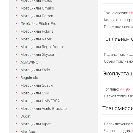
Мотоциклы Nexus
Мотоциклы Omaks
Трансмиссия:
М
Мотоциклы Patron
Количество пер
Питбайки Pitster Pro
Переключение с
Мотоциклы Polaris
Топливная 
Мотоциклы Racer
Мотоциклы Regal Raptor
Мотоциклы Skyteam
Подача топлива
Объем топливно
ASIAWING
Мотоциклы Stels
Эксплуатац
Regulmoto
Мотоциклы Suzuki
Топливо:
Аи-95
Мотоциклы SYM
Расход топлива
Мотоциклы UNIVERSAL
Трансмисс
Мотоциклы Vento Gladiator
Ducati
Мотоциклы Viper
Переключение с
Число передач:
MadAss