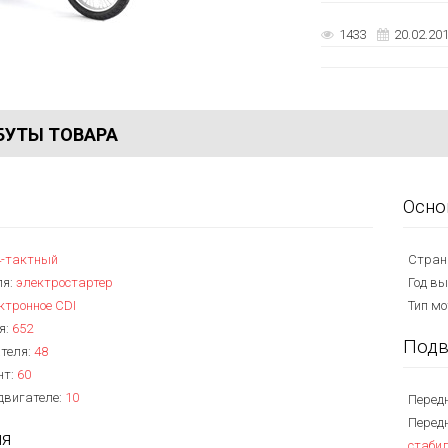
1433
20.02.201
БУТЫ ТОВАРА
Осно
4-тактный
Стран
ля:
электростартер
Год вы
ктронное CDI
Тип м
я:
652
Подв
теля:
48
нт:
60
двигателе:
10
Перед
Передн
ия
стаби