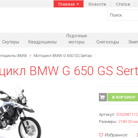
Главная
Новости
Статьи
Лодочные
Скутеры
Квадроциклы
моторы
Снегоходы
Экип
отоциклы BMW
Мотоцикл BMW G 650 GS Sertao
цикл BMW G 650 GS Ser
В КОРЗИНУ
Артикул:
3052987112
Размеры:
2185.00 мм
Избранное