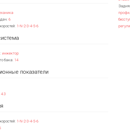
Задняя
еханика
профил
едач:
6
бесст
коростей:
1-N-2-3-4-5-6
регули
система
:
инжектор
го бака:
14
ионные показатели
:
4.3
ия
коростей:
1-N-2-3-4-5-6
6