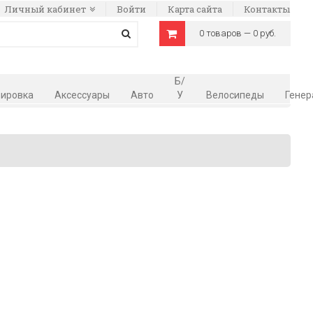
Личный кабинет
Войти
Карта сайта
Контакты
0 товаров — 0 руб.
Б/
ировка
Аксессуары
Авто
У
Велосипеды
Генер