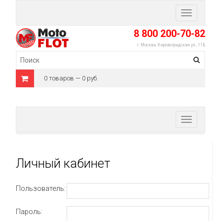
Toggle
navigation
8 800 200-70-82
г. Москва, Кировоградская ул., 11Б
0 товаров — 0 руб.
Toggle
navigation
Личный кабинет
Пользователь:
Пароль: