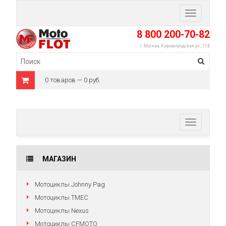
Toggle
navigation
8 800 200-70-82
г. Москва, Кировоградская ул., 11Б
0 товаров — 0 руб.
Toggle
navigation
МАГАЗИН
Мотоциклы Johnny Pag
Мотоциклы TMEC
Мотоциклы Nexus
Мотоциклы CFMOTO