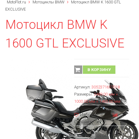
MotoFlot.ru
Мотоциклы BMW
Мотоцикл BMW K 1600 GTL
EXCLUSIVE
Мотоцикл BMW K
1600 GTL EXCLUSIVE
В КОРЗИНУ
Артикул:
3052371657018
Размеры:
2489.00 мм ×
1000.00 мм × 1465.00 мм
Избранное
Сравнить
1289
09.04.2017 г.