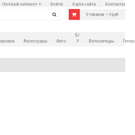
Личный кабинет
Войти
Карта сайта
Контакты
0 товаров — 0 руб.
Б/
ировка
Аксессуары
Авто
У
Велосипеды
Генер