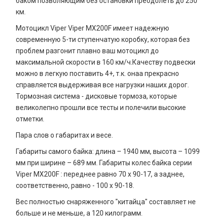
баком позволяющим без остановки преодолеть до 250
км.
Мотоцикл Viper Viper MX200F имеет надежную
современную 5-ти ступенчатую коробку, которая без
проблем разгонит плавно ваш мотоцикл до
максимальной скорости в 160 км/ч.Качеству подвески
можно в легкую поставить 4+, т.к. онаа прекрасно
справляется выдерживая все нагрузки наших дорог.
Тормозная система - дисковые тормоза, которые
великолепно прошли все тесты и полечили высокие
отметки.
Пара слов о габаритах и весе.
Габариты самого байка: длина – 1940 мм, высота – 1099
мм при ширине – 689 мм. Габариты колес байка серии
Viper MX200F : переднее равно 70 х 90-17, а заднее,
соответственно, равно - 100 х 90-18.
Вес полностью снаряженного "китайца" составляет не
больше и не меньше, а 120 килограмм.