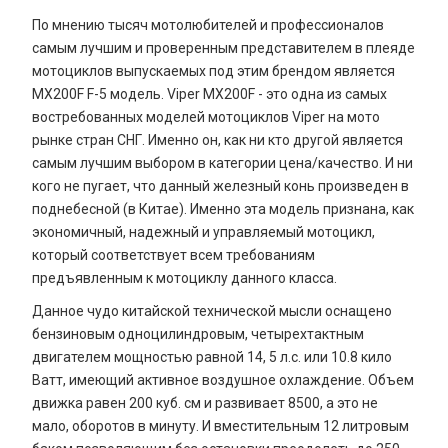
По мнению тысяч мотолюбителей и профессионалов
самым лучшим и проверенным представителем в плеяде
мотоциклов выпускаемых под этим брендом является
MX200F F-5 модель. Viper MX200F - это одна из самых
востребованных моделей мотоциклов Viper на мото
рынке стран СНГ. Именно он, как ни кто другой является
самым лучшим выбором в категории цена/качество. И ни
кого не пугает, что данный железный конь произведен в
поднебесной (в Китае). Именно эта модель признана, как
экономичный, надежный и управляемый мотоцикл,
который соответствует всем требованиям
предъявленным к мотоциклу данного класса.
Данное чудо китайской технической мысли оснащено
бензиновым одноцилиндровым, четырехтактным
двигателем мощностью равной 14, 5 л.с. или 10.8 кило
Ватт, имеющий активное воздушное охлаждение. Объем
движка равен 200 куб. см и развивает 8500, а это не
мало, оборотов в минуту. И вместительным 12 литровым