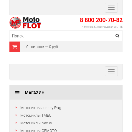
Toggle
navigation
8 800 200-70-82
г. Москва, Кировоградская ул., 11Б
0 товаров — 0 руб.
Toggle
navigation
МАГАЗИН
Мотоциклы Johnny Pag
Мотоциклы TMEC
Мотоциклы Nexus
Мотоциклы CFMOTO