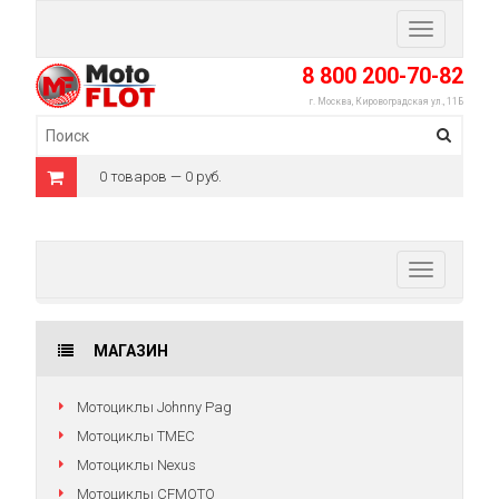
Toggle
navigation
8 800 200-70-82
г. Москва, Кировоградская ул., 11Б
0 товаров — 0 руб.
Toggle
navigation
МАГАЗИН
Мотоциклы Johnny Pag
Мотоциклы TMEC
Мотоциклы Nexus
Мотоциклы CFMOTO