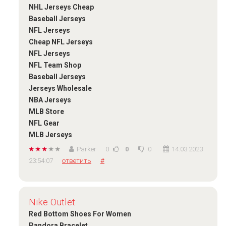
NHL Jerseys Cheap
Baseball Jerseys
NFL Jerseys
Cheap NFL Jerseys
NFL Jerseys
NFL Team Shop
Baseball Jerseys
Jerseys Wholesale
NBA Jerseys
MLB Store
NFL Gear
MLB Jerseys
Parker
0
0
0
14.03.2023
23:54:07
ответить
#
Nike Outlet
Red Bottom Shoes For Women
Pandora Bracelet