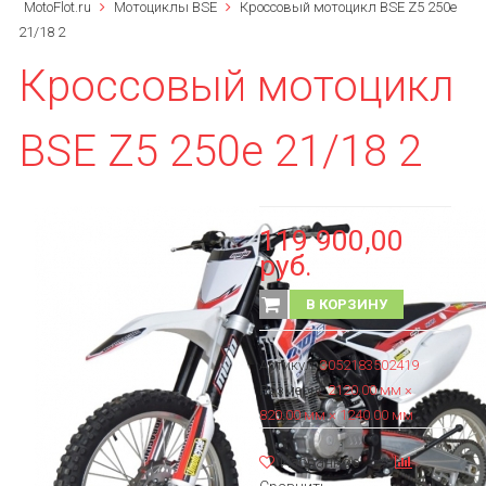
MotoFlot.ru
Мотоциклы BSE
Кроссовый мотоцикл BSE Z5 250e
21/18 2
Кроссовый мотоцикл
BSE Z5 250e 21/18 2
119 900,00
руб.
В КОРЗИНУ
Артикул:
3052183502419
Размеры:
2120.00 мм ×
820.00 мм × 1240.00 мм
Избранное