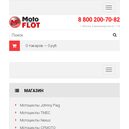
Toggle
navigation
8 800 200-70-82
г. Москва, Кировоградская ул., 11Б
0 товаров — 0 руб.
Toggle
navigation
МАГАЗИН
Мотоциклы Johnny Pag
Мотоциклы TMEC
Мотоциклы Nexus
Мотоциклы CFMOTO