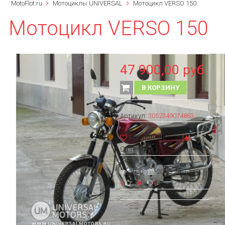
MotoFlot.ru
Мотоциклы UNIVERSAL
Мотоцикл VERSO 150
Мотоцикл VERSO 150
47 900,00 руб.
В КОРЗИНУ
Артикул:
3052349074863
Избранное
Сравнить
1920
20.09.2016 г.
0
0
0