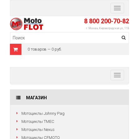
Toggle
navigation
8 800 200-70-82
г. Москва, Кировоградская ул., 11Б
0 товаров — 0 руб.
Toggle
navigation
МАГАЗИН
Мотоциклы Johnny Pag
Мотоциклы TMEC
Мотоциклы Nexus
Мотоциклы CFMOTO