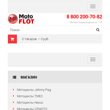
Toggle
navigation
8 800 200-70-82
г. Москва, Кировоградская ул., 11Б
0 товаров — 0 руб.
Toggle
navigation
МАГАЗИН
Мотоциклы Johnny Pag
Мотоциклы TMEC
Мотоциклы Nexus
Мотоциклы CFMOTO