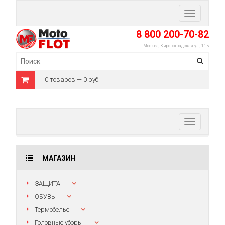
Toggle
navigation
8 800 200-70-82
г. Москва, Кировоградская ул., 11Б
0 товаров — 0 руб.
Toggle
navigation
МАГАЗИН
ЗАЩИТА
ОБУВЬ
Термобелье
Головные уборы