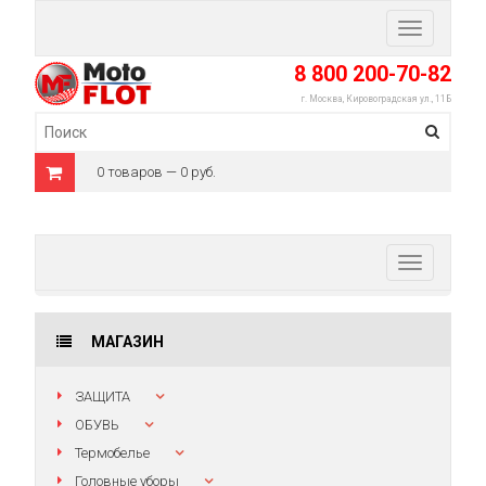
Toggle
navigation
8 800 200-70-82
г. Москва, Кировоградская ул., 11Б
0 товаров — 0 руб.
Toggle
navigation
МАГАЗИН
ЗАЩИТА
ОБУВЬ
Термобелье
Головные уборы