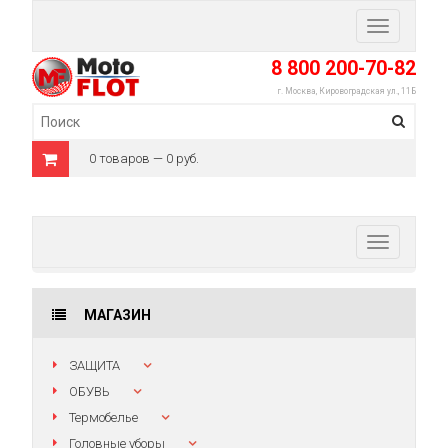
Toggle
navigation
8 800 200-70-82
г. Москва, Кировоградская ул., 11Б
0 товаров — 0 руб.
Toggle
navigation
МАГАЗИН
ЗАЩИТА
ОБУВЬ
Термобелье
Головные уборы